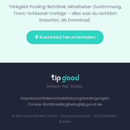
Trinkgeld-Pooling-Richtlinie, Mitarbeiter-Zustimmung,
Tronc-Schlüssel-Vorlage – alles was du rechtlich
brauchst, als Download.
📄 Kostenlos herunterladen
Einfach. Fair. Sicher.
Impressum
Datenschutz
Nutzungsbedingungen
Cookie-Richtlinie
Blog
hello@tipgood.de
© HR Improvement GmbH · Lessingstrasse 12 · 76530 Baden-
Baden