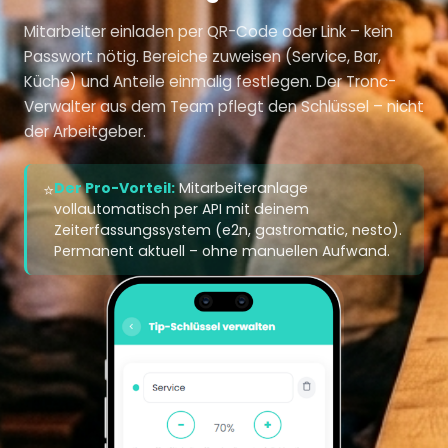
Mitarbeiter einladen per QR-Code oder Link – kein
Passwort nötig. Bereiche zuweisen (Service, Bar,
Küche) und Anteile einmalig festlegen. Der Tronc-
Verwalter aus dem Team pflegt den Schlüssel – nicht
der Arbeitgeber.
Der Pro-Vorteil:
Mitarbeiteranlage
⭐
vollautomatisch per API mit deinem
Zeiterfassungssystem (e2n, gastromatic, nesto).
Permanent aktuell – ohne manuellen Aufwand.