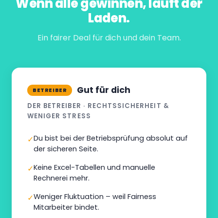
Wenn alle gewinnen, läuft der
Laden.
Ein fairer Deal für dich und dein Team.
Gut für dich
BETREIBER
DER BETREIBER · RECHTSSICHERHEIT &
WENIGER STRESS
Du bist bei der Betriebsprüfung absolut auf
✓
der sicheren Seite.
Keine Excel-Tabellen und manuelle
✓
Rechnerei mehr.
Weniger Fluktuation – weil Fairness
✓
Mitarbeiter bindet.