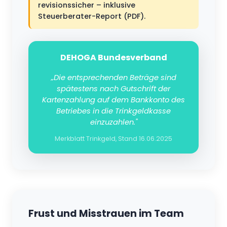
revisionssicher – inklusive
Steuerberater-Report (PDF).
DEHOGA Bundesverband
„Die entsprechenden Beträge sind
spätestens nach Gutschrift der
Kartenzahlung auf dem Bankkonto des
Betriebes in die Trinkgeldkasse
einzuzahlen."
Merkblatt Trinkgeld, Stand 16.06.2025
Frust und Misstrauen im Team