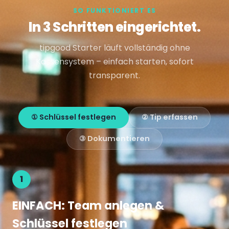
SO FUNKTIONIERT ES
In 3 Schritten eingerichtet.
tipgood Starter läuft vollständig ohne
Kassensystem – einfach starten, sofort
transparent.
① Schlüssel festlegen
② Tip erfassen
③ Dokumentieren
1
EINFACH: Team anlegen &
Schlüssel festlegen